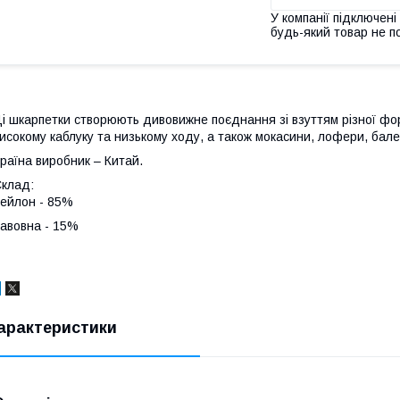
У компанії підключені
будь-який товар не п
і шкарпетки створюють дивовижне поєднання зі взуттям різної ф
исокому каблуку та низькому ходу, а також мокасини, лофери, бал
раїна виробник – Китай.
клад:
ейлон - 85%
авовна - 15%
арактеристики