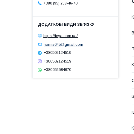
+380 (95) 258-46-70
К
В
https://feya.com.ua/
nomis645@gmail.com
Т
+380502124519
+380502124519
К
+380952584670
В
К
К