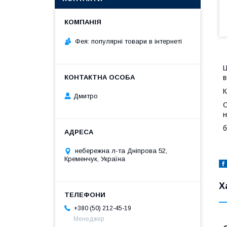
Фея: популярні товари в інтернеті
Ц
в
К
Дмитро
С
н
б
небережна л-та Дніпрова 52,
Кременчук, Україна
Х
+380 (50) 212-45-19
Менеджер