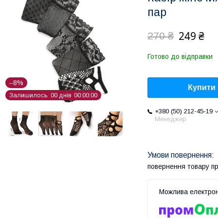
пар
249 ₴
270 ₴
Готово до відправки
–8%
Купити
Залишилось
0
0
днів
0
0
0
0
0
0
+380 (50) 212-45-19
Менеджер
повернення товару п