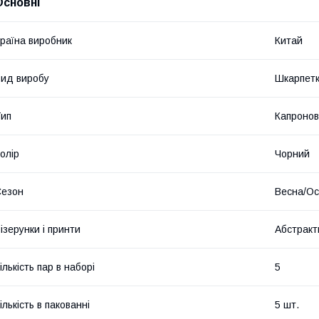
Основні
раїна виробник
Китай
ид виробу
Шкарпет
ип
Капронов
олір
Чорний
Сезон
Весна/Ос
ізерунки і принти
Абстракт
ількість пар в наборі
5
ількість в пакованні
5 шт.