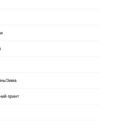
ки
і
інь/Зима
ний принт