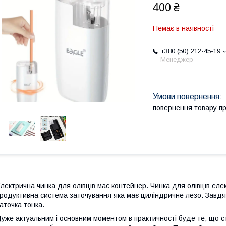
400 ₴
Немає в наявності
+380 (50) 212-45-19
Менеджер
повернення товару п
лектрична чинка для олівців має контейнер. Чинка для олівців ел
родуктивна система заточування яка має циліндричне лезо. Завдяк
аточка тонка.
уже актуальним і основним моментом в практичності буде те, що 