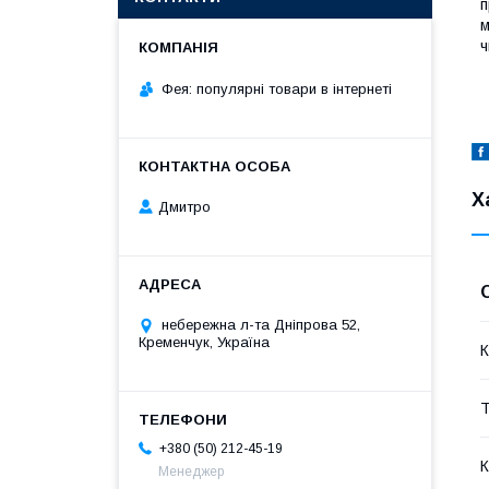
п
м
ч
Фея: популярні товари в інтернеті
Х
Дмитро
небережна л-та Дніпрова 52,
Кременчук, Україна
К
Т
+380 (50) 212-45-19
К
Менеджер