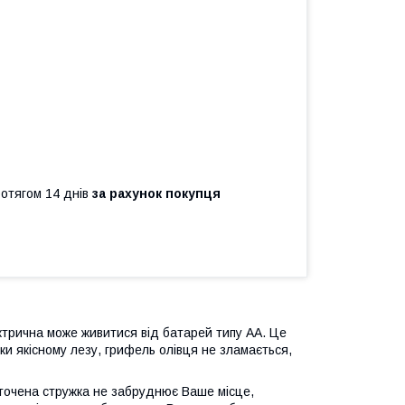
ротягом 14 днів
за рахунок покупця
ектрична може живитися від батарей типу АА. Це
и якісному лезу, грифель олівця не зламається,
сточена стружка не забруднює Ваше місце,