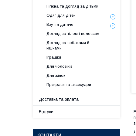
Гігієна та догляд за дітьми
Одяг для дітей
Взуття дитяче
Догляд за тілом і волоссям
Догляд за собаками й
кішками
Іграшки
Для чоловіків
Для жінок
Прикраси та аксесуари
Доставка та оплата
Відгуки
Е
п
з
Д
КОНТАКТИ