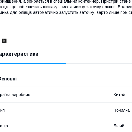
риміщення, а збирається в спеціальний контейнер. Пристрій стан
ісця, що забезпечить швидку і високоякісну заточку олівців. Важл
инка для олівців автоматично запустить заточку, варто лише поміст
арактеристики
Основні
раїна виробник
Китай
ип
Точилка
олір
Білий