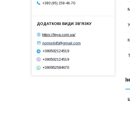
+380 (95) 258-46-70
М
У
https://feya.com.ua/
К
nomis645@gmail.com
+380502124519
Т
+380502124519
+380952584670
І
Ц