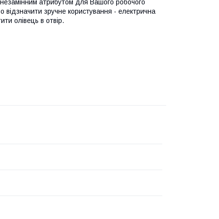
е незамінним атрибутом для Вашого робочого
иво відзначити зручне користування - електрична
ити олівець в отвір.