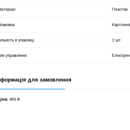
атеріал
Пластик
паковка
Картонна
ількість в упаковці
1 шт.
ип управління
Електрич
нформація для замовлення
іна:
400 ₴