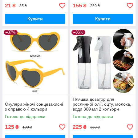
21
155
₴
₴
35 ₴
250 ₴
Купити
Купити
–37%
–36%
Пляшка дозатор для
Окуляри жіночі сонцезахисні
рослинної олії, оцту, молока,
з оправою 4 кольори
води 300 мл 2 кольори
Готово до відправки
Готово до відправки
125
225
₴
₴
199 ₴
350 ₴