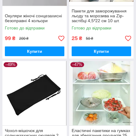
Пакети для заморожування
Окуляри жіночі сонцезахисні
льоду та морозива на Zip-
безоправні 4 кольори
застібці 4,5*22 см 10 шт.
Готово до відправки
Готово до відправки
99
25
₴
₴
200 ₴
50 ₴
Купити
Купити
–49%
–47%
Чохол-мішочок для
Еластичні пакетики на гумках
солнцезахисних окулярів 2
для зберігання продуктів 25