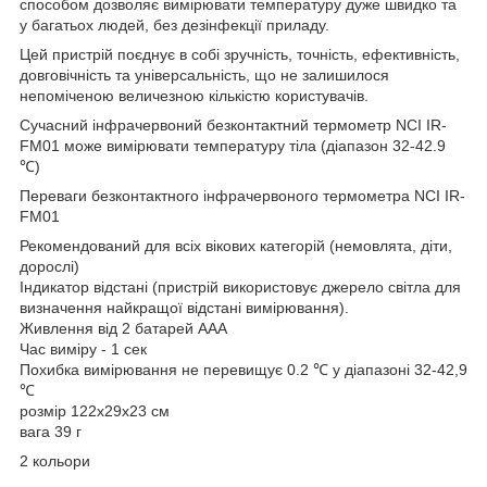
способом дозволяє вимірювати температуру дуже швидко та
у багатьох людей, без дезінфекції приладу.
Цей пристрій поєднує в собі зручність, точність, ефективність,
довговічність та універсальність, що не залишилося
непоміченою величезною кількістю користувачів.
Сучасний інфрачервоний безконтактний термометр NCI IR-
FM01 може вимірювати температуру тіла (діапазон 32-42.9
℃)
Переваги безконтактного інфрачервоного термометра NCI IR-
FM01
Рекомендований для всіх вікових категорій (немовлята, діти,
дорослі)
Індикатор відстані (пристрій використовує джерело світла для
визначення найкращої відстані вимірювання).
Живлення від 2 батарей ААА
Час виміру - 1 сек
Похибка вимірювання не перевищує 0.2 ℃ у діапазоні 32-42,9
℃
розмір 122х29х23 см
вага 39 г
2 кольори