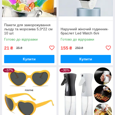
Пакети для заморожування
льоду та морозива 5,0*22 см
Наручний жіночий годинник-
10 шт.
браслет Led Watch білі
Готово до відправки
Готово до відправки
21
155
₴
₴
35 ₴
250 ₴
Купити
Купити
–37%
–36%