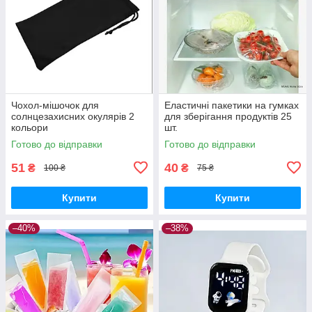
Чохол-мішочок для
Еластичні пакетики на гумках
солнцезахисних окулярів 2
для зберігання продуктів 25
кольори
шт.
Готово до відправки
Готово до відправки
51
40
₴
₴
100 ₴
75 ₴
Купити
Купити
–40%
–38%