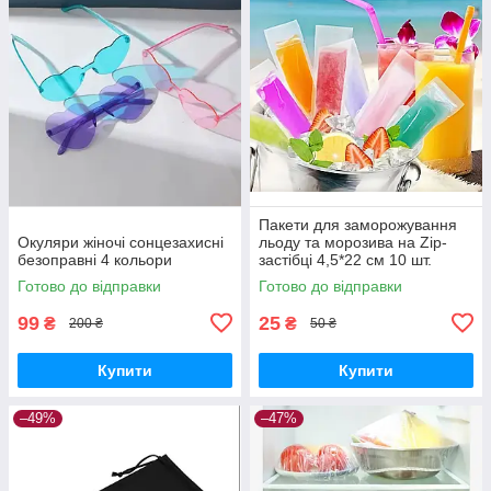
Пакети для заморожування
Окуляри жіночі сонцезахисні
льоду та морозива на Zip-
безоправні 4 кольори
застібці 4,5*22 см 10 шт.
Готово до відправки
Готово до відправки
99
25
₴
₴
200 ₴
50 ₴
Купити
Купити
–49%
–47%