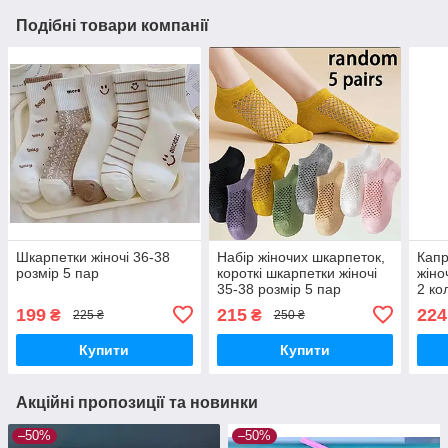
Подібні товари компанії
Шкарпетки жіночі 36-38
Набір жіночих шкарпеток,
Капр
розмір 5 пар
короткі шкарпетки жіночі
жіно
35-38 розмір 5 пар
2 ко
199
215
224
₴
₴
225 ₴
250 ₴
Купити
Купити
Акційні пропозиції та новинки
–50%
–50%