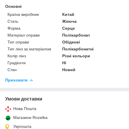
Основні
Країна виробник
Китай
Стать
Жіноча
Форма
Серце
Матеріал оправи
Полікарбонат
Тип оправи
Обідкові
Тип лінз за матеріалом
Полікарбонатні
Колір лінз
Різні кольори
Градієнти
Ні
Стан
Новий
Приховати
Умови доставки
Нова Пошта
Магазини Rozetka
Укрпошта