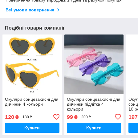
Повернення товару впродовж 14 днів за рахунок покупця
Всі умови повернення
Подібні товари компанії
Окуляри сонцезахисні для
Окуляри сонцезахисні для
Окул
дівчинки 4 кольори
дівчинки підлітка 4
сонц
кольори
10 р
коль
120
99
197
₴
₴
180 ₴
200 ₴
Купити
Купити