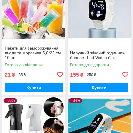
Пакети для заморожування
льоду та морозива 5,0*22 см
Наручний жіночий годинник-
10 шт.
браслет Led Watch білі
Готово до відправки
Готово до відправки
21
155
₴
₴
35 ₴
250 ₴
Купити
Купити
–36%
–34%