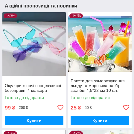
Акційні пропозиції та новинки
–50%
–50%
Пакети для заморожування
Окуляри жіночі сонцезахисні
льоду та морозива на Zip-
безоправні 4 кольори
застібці 4,5*22 см 10 шт.
Готово до відправки
Готово до відправки
99
25
₴
₴
200 ₴
50 ₴
Купити
Купити
–49%
–47%