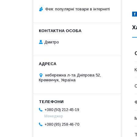
Фея: популярні товари в інтернеті
Х
Дмитро
К
небережна л-та Дніпрова 52,
Кременчук, Україна
С
+380 (50) 212-45-19
Менеджер
М
+380 (95) 258-46-70
Т