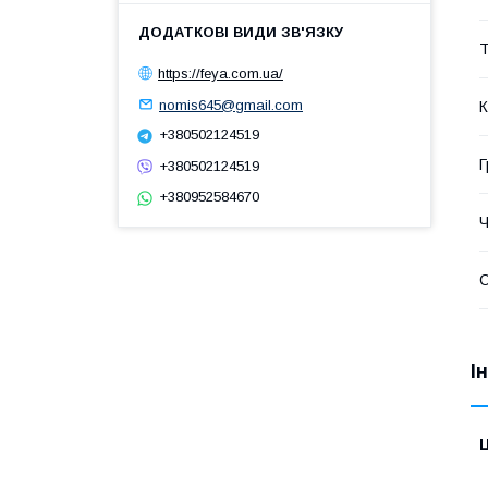
Т
https://feya.com.ua/
nomis645@gmail.com
К
+380502124519
Г
+380502124519
+380952584670
Ч
І
Ц