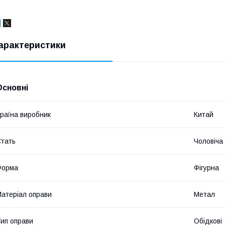
арактеристики
Основні
раїна виробник
Китай
тать
Чоловіча
Форма
Фігурна
атеріал оправи
Метал
ип оправи
Обідкові