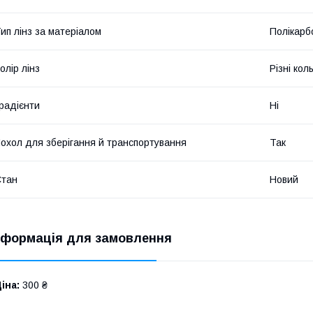
ип лінз за матеріалом
Полікарб
олір лінз
Різні кол
радієнти
Ні
охол для зберігання й транспортування
Так
Стан
Новий
нформація для замовлення
іна:
300 ₴