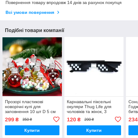
Повернення товару впродовж 14 днів за рахунок покупця
Всі умови повернення
Подібні товари компанії
Прозорі пластикові
Карнавальні піксельні
Сонц
новорічні кулі для
окуляри Thug Life для
Годж
заповнення 10 шт D 5 см
чоловіків та жінок, 3
битв
кольори
Juju
299
120
234
₴
₴
350 ₴
200 ₴
спл
Купити
Купити