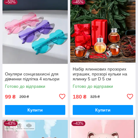
–50%
–45%
Набір ялинкових прозорих
Окуляри сонцезахисні для
играшек, прозорі кульки на
дівчинки підлітка 4 кольори
ялинку 5 шт D 5 см
Готово до відправки
Готово до відправки
99
180
₴
₴
200 ₴
325 ₴
Купити
Купити
–43%
–43%