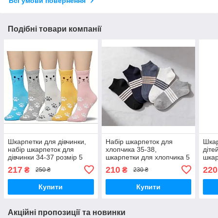
Всі умови повернення
Подібні товари компанії
Шкарпетки для дівчинки,
Набір шкарпеток для
Шкар
набір шкарпеток для
хлопчика 35-38,
діте
дівчинки 34-37 розмір 5
шкарпетки для хлопчика 5
шкар
пар
пар
32-3
217
210
220
₴
₴
250 ₴
230 ₴
Купити
Купити
Акційні пропозиції та новинки