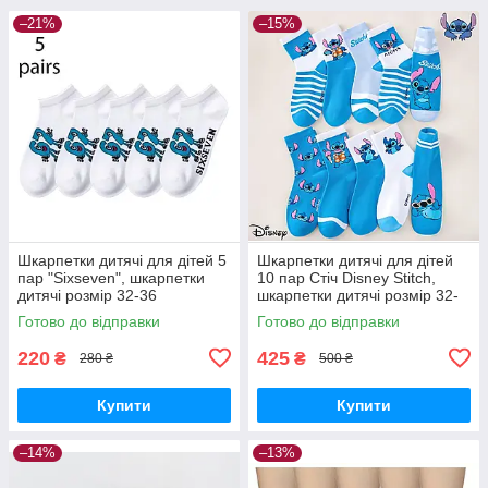
–21%
–15%
Шкарпетки дитячі для дітей 5
Шкарпетки дитячі для дітей
пар "Sixseven", шкарпетки
10 пар Стіч Disney Stitch,
дитячі розмір 32-36
шкарпетки дитячі розмір 32-
36
Готово до відправки
Готово до відправки
220
425
₴
₴
280 ₴
500 ₴
Купити
Купити
–14%
–13%