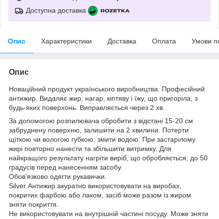
Доступна доставка
Опис
Характеристики
Доставка
Оплата
Умови п
Опис
Новаційний продукт українського виробництва. Професійний
антижир. Видаляє жир, нагар, кіптяву і їжу, що пригоріла, з
будь-яких поверхонь. Виправляється через 2 хв.
За допомогою розпилювача обробити з відстані 15-20 см
забруднену поверхню, залишити на 2 хвилини. Потерти
щіткою чи вологою губкою, змити водою. При застарілому
жирі повторно нанести та збільшити витримку. Для
найкращого результату нагріти виріб, що обробляється, до 50
градусів перед нанесенням засобу.
Обов'язково одягти рукавички.
Silver Антижир акуратно використовувати на виробах,
покритих фарбою або лаком, засіб може разом із жиром
зняти покриття.
Не використовувати на внутрішній частині посуду. Може зняти