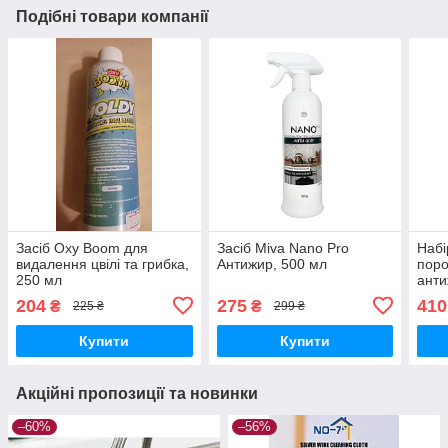
Подібні товари компанії
Засіб Oxy Boom для
Засіб Miva Nano Pro
Набі
видалення цвілі та грибка,
Антижир, 500 мл
поро
250 мл
анти
204
275
410
₴
₴
225 ₴
299 ₴
Купити
Купити
Акційні пропозиції та новинки
–60%
–56%