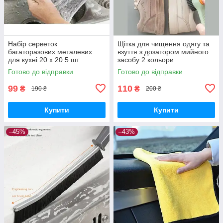
Набір серветок
Щітка для чищення одягу та
багаторазових металевих
взуття з дозатором мийного
для кухні 20 х 20 5 шт
засобу 2 кольори
Готово до відправки
Готово до відправки
99
110
₴
₴
190 ₴
200 ₴
Купити
Купити
–45%
–43%