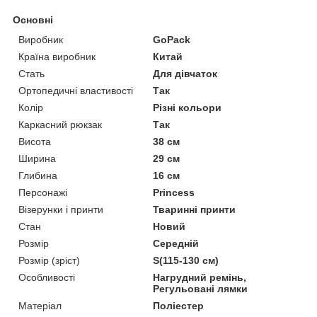
Основні
Виробник
GoPack
Країна виробник
Китай
Стать
Для дівчаток
Ортопедичні властивості
Так
Колір
Різні кольори
Каркасний рюкзак
Так
Висота
38 см
Ширина
29 см
Глибина
16 см
Персонажі
Princess
Візерунки і принти
Тваринні принти
Стан
Новий
Розмір
Середній
Розмір (зріст)
S(115-130 см)
Особливості
Нагрудний ремінь,
Регульовані лямки
Матеріал
Поліестер