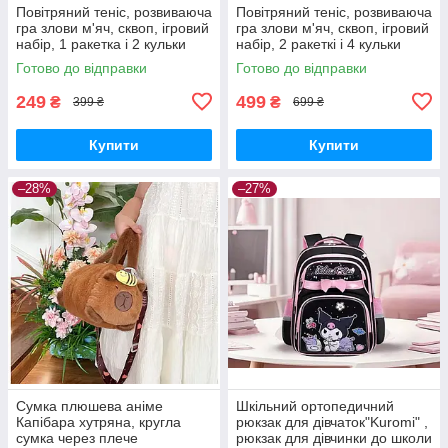
Повітряний теніс, розвиваюча
Повітряний теніс, розвиваюча
гра злови м'яч, сквоп, ігровий
гра злови м'яч, сквоп, ігровий
набір, 1 ракетка і 2 кульки
набір, 2 ракеткі і 4 кульки
Готово до відправки
Готово до відправки
249
499
₴
₴
399 ₴
699 ₴
Купити
Купити
–28%
–27%
Сумка плюшева аніме
Шкільний ортопедичний
Капібара хутряна, кругла
рюкзак для дівчаток"Kuromi" ,
сумка через плече
рюкзак для дівчинки до школи