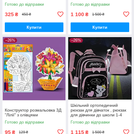
1-4 клас
Готово до відправки
Готово до відправки
325
1 100
₴
₴
450 ₴
1 500 ₴
Купити
Купити
–26%
–26%
Шкільний ортопедичний
Конструктор розмальовка 3Д
рюкзак для дівчаток , рюкзак
"Лілії" з олівцями
для дівчинки до школи 1-4
клас
Готово до відправки
Готово до відправки
95
1 115
₴
₴
129 ₴
1 500 ₴