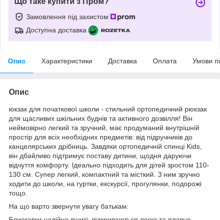
Що таке купити з Пром?
Замовлення під захистом
Доступна доставка
Опис
Характеристики
Доставка
Оплата
Умови п
Опис
юкзак для початкової школи - стильний ортопедичний рюкзак
для щасливих шкільних буднів та активного дозвілля! Він
неймовірно легкий та зручний, має продуманий внутрішній
простір для всіх необхідних предметів: від підручників до
канцелярських дрібниць. Завдяки ортопедичній спинці Kids,
він дбайливо підтримує поставу дитини, щодня даруючи
відчуття комфорту. Ідеально підходить для дітей зростом 110-
130 см. Супер легкий, компактний та місткий. З ним зручно
ходити до школи, на гуртки, екскурсії, прогулянки, подорожі
тощо.
На що варто звернути увагу батькам:
Блискавки надійно вшиті, відкриваються легко та плавно.