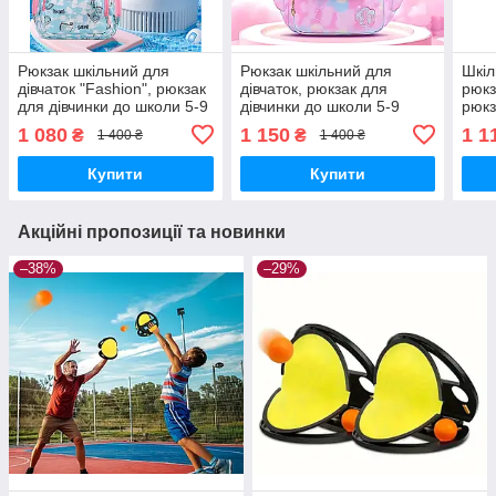
Рюкзак шкільний для
Рюкзак шкільний для
Шкіл
дівчаток "Fashion", рюкзак
дівчаток, рюкзак для
рюкз
для дівчинки до школи 5-9
дівчинки до школи 5-9
рюкз
клас блакитний
клас рожевий
школ
1 080
1 150
1 1
₴
₴
1 400 ₴
1 400 ₴
Купити
Купити
Акційні пропозиції та новинки
–38%
–29%