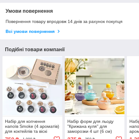
Умови повернення
Повернення товару впродовж 14 днів за рахунок покупця
Всі умови повернення
Подібні товари компанії
Набір для копчення
Набір форм для льоду
Набі
напоїв Smoke (4 ароматів)
"Крижана куля" для
напо
для коктейлів та віскі
заморозки 4 шт (6 см)
аром
віскі