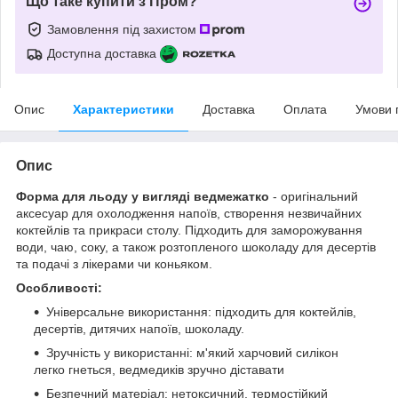
Що таке купити з Пром?
Замовлення під захистом
Доступна доставка
Опис
Характеристики
Доставка
Оплата
Умови 
Опис
Форма для льоду у вигляді ведмежатко
- оригінальний
аксесуар для охолодження напоїв, створення незвичайних
коктейлів та прикраси столу. Підходить для заморожування
води, чаю, соку, а також розтопленого шоколаду для десертів
та подачі з лікерами чи коньяком.
Особливості:
Універсальне використання: підходить для коктейлів,
десертів, дитячих напоїв, шоколаду.
Зручність у використанні: м'який харчовий силікон
легко гнеться, ведмедиків зручно діставати
Безпечний матеріал: нетоксичний, термостійкий