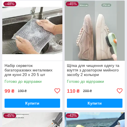
–48%
–45%
Набір серветок
Щітка для чищення одягу та
багаторазових металевих
взуття з дозатором мийного
для кухні 20 х 20 5 шт
засобу 2 кольори
Готово до відправки
Готово до відправки
99
110
₴
₴
190 ₴
200 ₴
Купити
Купити
–45%
–43%