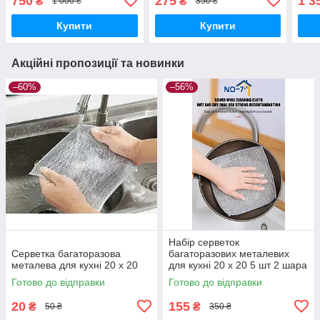
750
275
1 3
₴
₴
1 000 ₴
350 ₴
Купити
Купити
Акційні пропозиції та новинки
–60%
–56%
Набір серветок
Серветка багаторазова
багаторазових металевих
металева для кухні 20 х 20
для кухні 20 х 20 5 шт 2 шара
Готово до відправки
Готово до відправки
20
155
₴
₴
50 ₴
350 ₴