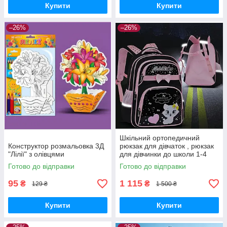
Купити
Купити
–26%
–26%
Шкільний ортопедичний
Конструктор розмальовка 3Д
рюкзак для дівчаток , рюкзак
"Лілії" з олівцями
для дівчинки до школи 1-4
клас
Готово до відправки
Готово до відправки
95
1 115
₴
₴
129 ₴
1 500 ₴
Купити
Купити