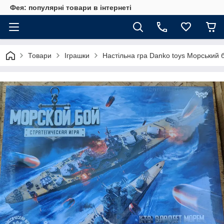
Фея: популярні товари в інтернеті
Товари
Іграшки
Настільна гра Danko toys Морський бі