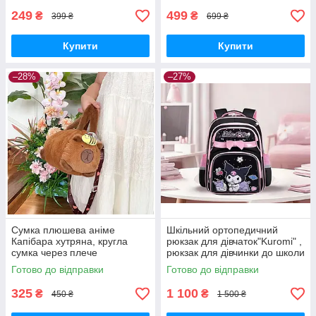
249
499
₴
₴
399 ₴
699 ₴
Купити
Купити
–28%
–27%
Сумка плюшева аніме
Шкільний ортопедичний
Капібара хутряна, кругла
рюкзак для дівчаток"Kuromi" ,
сумка через плече
рюкзак для дівчинки до школи
1-4 клас
Готово до відправки
Готово до відправки
325
1 100
₴
₴
450 ₴
1 500 ₴