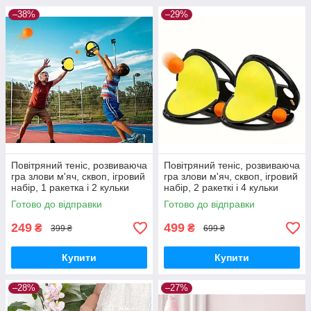
–38%
–29%
Повітряний теніс, розвиваюча
Повітряний теніс, розвиваюча
гра злови м'яч, сквоп, ігровий
гра злови м'яч, сквоп, ігровий
набір, 1 ракетка і 2 кульки
набір, 2 ракеткі і 4 кульки
Готово до відправки
Готово до відправки
249
499
₴
₴
399 ₴
699 ₴
Купити
Купити
–28%
–27%