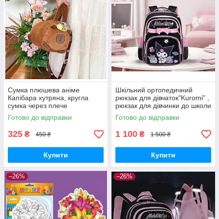
Сумка плюшева аніме
Шкільний ортопедичний
Капібара хутряна, кругла
рюкзак для дівчаток"Kuromi" ,
сумка через плече
рюкзак для дівчинки до школи
1-4 клас
Готово до відправки
Готово до відправки
325
1 100
₴
₴
450 ₴
1 500 ₴
Купити
Купити
–26%
–26%