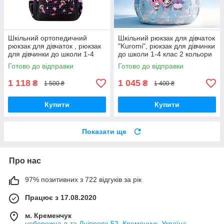
Шкільний ортопедичний
Шкільний рюкзак для дівчаток
рюкзак для дівчаток , рюкзак
"Kuromi", рюкзак для дівчинки
для дівчинки до школи 1-4
до школи 1-4 клас 2 кольори
клас
Готово до відправки
Готово до відправки
1 118
1 045
₴
₴
1 500 ₴
1 400 ₴
Купити
Купити
Показати ще
Про нас
97% позитивних з 722 відгуків за рік
Працює з 17.08.2020
м. Кременчук
небережна л-та Дніпрова 52, Кременчук, Україна