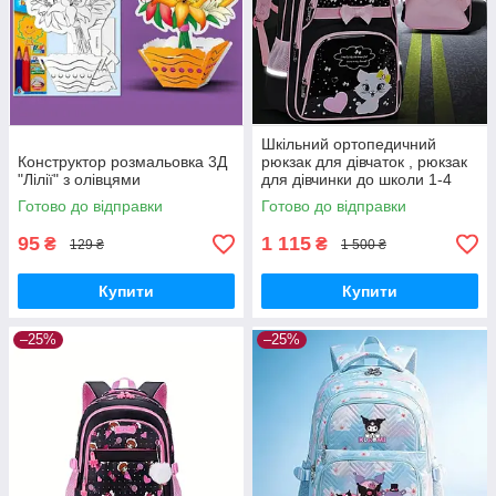
Шкільний ортопедичний
Конструктор розмальовка 3Д
рюкзак для дівчаток , рюкзак
"Лілії" з олівцями
для дівчинки до школи 1-4
клас
Готово до відправки
Готово до відправки
95
1 115
₴
₴
129 ₴
1 500 ₴
Купити
Купити
–25%
–25%