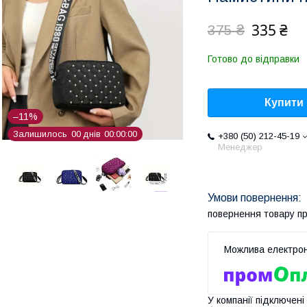
335 ₴
375 ₴
Готово до відправки
Купити
–11%
Залишилось
0
0
днів
0
0
0
0
0
0
+380 (50) 212-45-19
Менеджер
повернення товару п
У компанії підключені