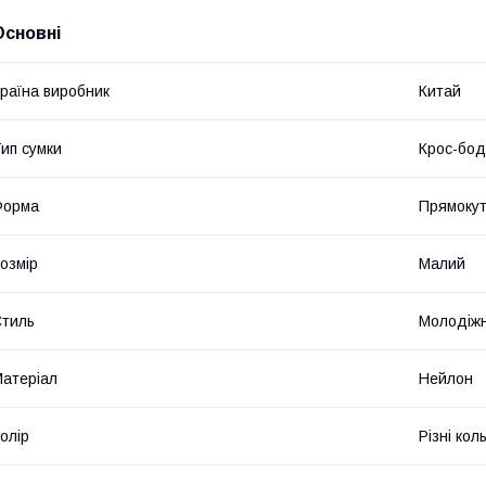
Основні
раїна виробник
Китай
ип сумки
Крос-бод
Форма
Прямоку
озмір
Малий
тиль
Молодіж
атеріал
Нейлон
олір
Різні кол