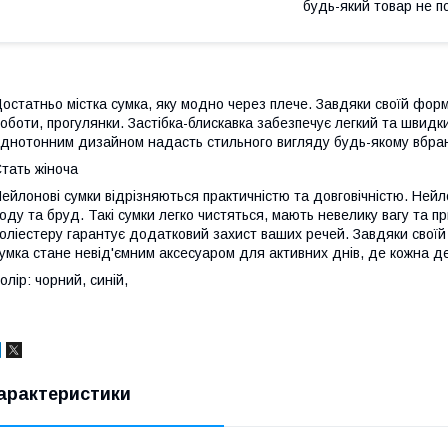
будь-який товар не п
остатньо містка сумка, яку модно через плече. Завдяки своїй форм
оботи, прогулянки. Застібка-блискавка забезпечує легкий та швидки
днотонним дизайном надасть стильного вигляду будь-якому вбра
тать жіноча
ейлонові сумки відрізняються практичністю та довговічністю. Ней
оду та бруд. Такі сумки легко чистяться, мають невелику вагу та п
оліестеру гарантує додатковий захист ваших речей. Завдяки своїй 
умка стане невід'ємним аксесуаром для активних днів, де кожна д
олір: чорний, синій,
арактеристики