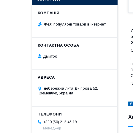
Фея: популярні товари в інтернеті
Д
р
о
С
Дмитро
Н
в
п
с
К
небережна л-та Дніпрова 52,
Кременчук, Україна
Х
+380 (50) 212-45-19
Менеджер