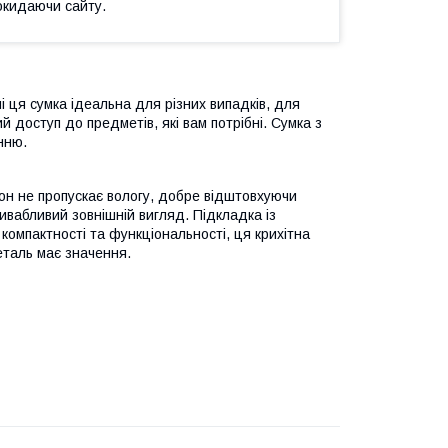
окидаючи сайту.
і ця сумка ідеальна для різних випадків, для
й доступ до предметів, які вам потрібні. Сумка з
нню.
лон не пропускає вологу, добре відштовхуючи
ривабливий зовнішній вигляд. Підкладка із
компактності та функціональності, ця крихітна
еталь має значення.