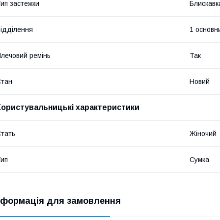
ип застежки
Блискавк
ідділення
1 основн
лечовий ремінь
Так
Стан
Новий
Користувальницькі характеристики
тать
Жіночий
ип
Сумка
нформація для замовлення