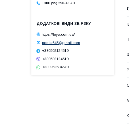
+380 (95) 258-46-70
К
https://feya.com.ua/
Т
nomis645@gmail.com
+380502124519
+380502124519
+380952584670
Р
С
М
К