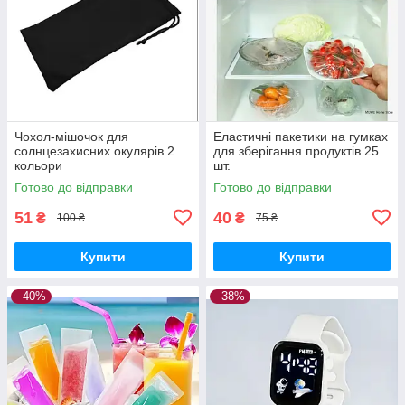
Чохол-мішочок для
Еластичні пакетики на гумках
солнцезахисних окулярів 2
для зберігання продуктів 25
кольори
шт.
Готово до відправки
Готово до відправки
51
40
₴
₴
100 ₴
75 ₴
Купити
Купити
–40%
–38%