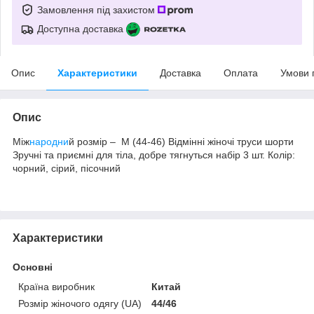
Замовлення під захистом
Доступна доставка
Опис
Характеристики
Доставка
Оплата
Умови 
Опис
Між
народни
й розмір – M (44-46) Відмінні жіночі труси шорти
Зручні та приємні для тіла, добре тягнуться набір 3 шт. Колір:
чорний, сірий, пісочний
Характеристики
Основні
Країна виробник
Китай
Розмір жіночого одягу (UA)
44/46