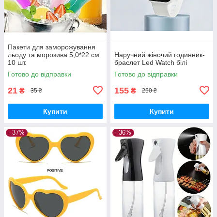
Пакети для заморожування
льоду та морозива 5,0*22 см
Наручний жіночий годинник-
10 шт.
браслет Led Watch білі
Готово до відправки
Готово до відправки
21
155
₴
₴
35 ₴
250 ₴
Купити
Купити
–37%
–36%