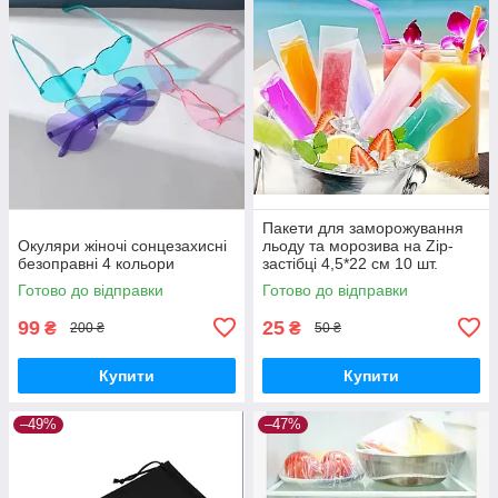
Пакети для заморожування
Окуляри жіночі сонцезахисні
льоду та морозива на Zip-
безоправні 4 кольори
застібці 4,5*22 см 10 шт.
Готово до відправки
Готово до відправки
99
25
₴
₴
200 ₴
50 ₴
Купити
Купити
–49%
–47%