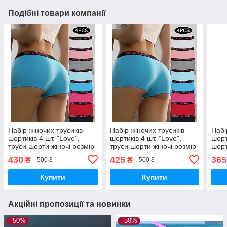
Подібні товари компанії
Набір жіночих трусиків
Набір жіночих трусиків
Набі
шортиків 4 шт. "Love",
шортиків 4 шт. "Love",
шорт
труси шорти жіночі розмір
труси шорти жіночі розмір
шорт
L (46-48)
ХL (48-52)
48)
430
425
365
₴
₴
500 ₴
500 ₴
Купити
Купити
Акційні пропозиції та новинки
–50%
–50%