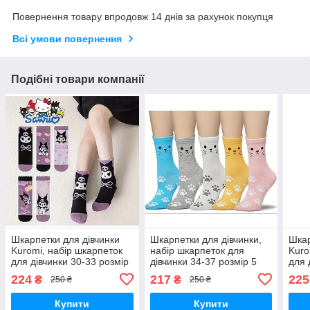
Повернення товару впродовж 14 днів за рахунок покупця
Всі умови повернення
Подібні товари компанії
Шкарпетки для дівчинки
Шкарпетки для дівчинки,
Шкар
Kuromi, набір шкарпеток
набір шкарпеток для
Kuro
для дівчинки 30-33 розмір
дівчинки 34-37 розмір 5
для 
5 пар
пар
5 па
224
217
225
₴
₴
250 ₴
250 ₴
Купити
Купити