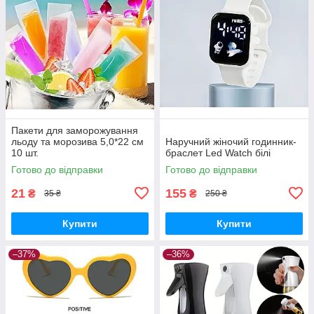
Пакети для заморожування
льоду та морозива 5,0*22 см
Наручний жіночий годинник-
10 шт.
браслет Led Watch білі
Готово до відправки
Готово до відправки
21
155
₴
₴
35 ₴
250 ₴
Купити
Купити
–37%
–36%