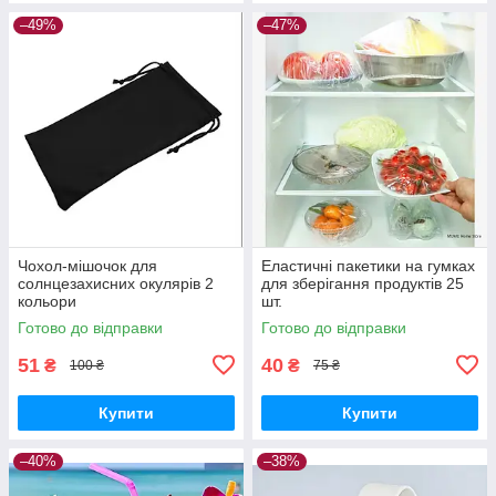
–49%
–47%
Чохол-мішочок для
Еластичні пакетики на гумках
солнцезахисних окулярів 2
для зберігання продуктів 25
кольори
шт.
Готово до відправки
Готово до відправки
51
40
₴
₴
100 ₴
75 ₴
Купити
Купити
–40%
–38%