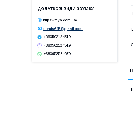
Т
https://feya.com.ua/
nomis645@gmail.com
К
+380502124519
+380502124519
+380952584670
І
Ц