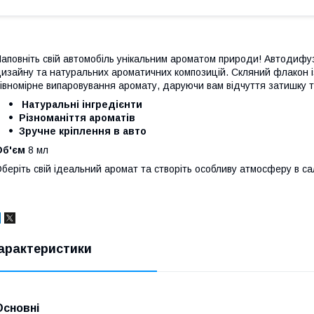
аповніть свій автомобіль унікальним ароматом природи! Автодиф
изайну та натуральних ароматичних композицій. Скляний флакон і
івномірне випаровування аромату, даруючи вам відчуття затишку та 
Натуральні інгредієнти
Різноманіття ароматів
Зручне кріплення в авто
Об'єм
8 мл
беріть свій ідеальний аромат та створіть особливу атмосферу в са
арактеристики
Основні