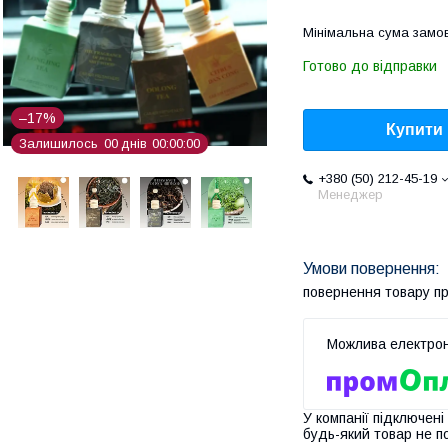
Мінімальна сума замов
Готово до відправки
–17%
Купити
Залишилось
0
0
днів
0
0
0
0
0
0
+380 (50) 212-45-19
Менеджер
повернення товару п
У компанії підключені
будь-який товар не п