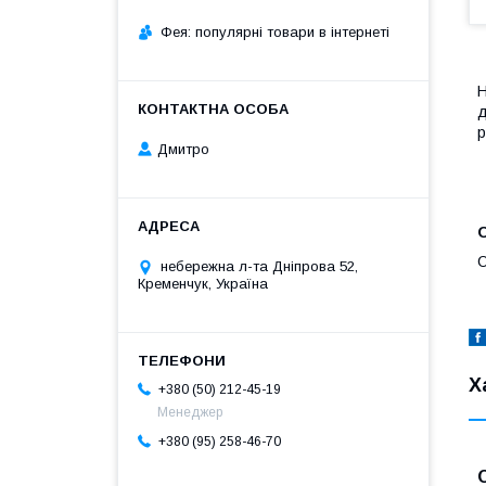
Фея: популярні товари в інтернеті
Н
д
р
Дмитро
О
небережна л-та Дніпрова 52,
Кременчук, Україна
Х
+380 (50) 212-45-19
Менеджер
+380 (95) 258-46-70