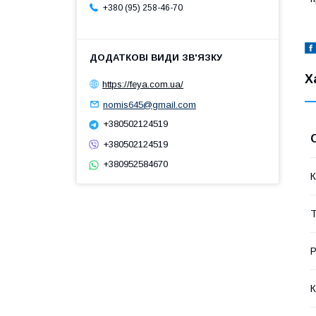
+380 (95) 258-46-70
Х
https://feya.com.ua/
nomis645@gmail.com
+380502124519
+380502124519
+380952584670
К
Т
Р
К