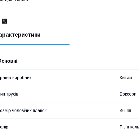
арактеристики
Основні
раїна виробник
Китай
ип трусів
Боксери
озмір чоловічих плавок
46-48
олір
Різні кол