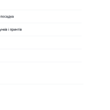
 посадка
унків і принтів