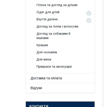
Гігієна та догляд за дітьми
Одяг для дітей
Взуття дитяче
Догляд за тілом і волоссям
Догляд за собаками й
кішками
Іграшки
Для чоловіків
Для жінок
Прикраси та аксесуари
Доставка та оплата
Відгуки
КОНТАКТИ