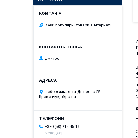
Фея: популярні товари в інтернеті
И
т
н
Дмитро
П
В
и
О
н
Э
небережна л-та Дніпрова 52,
с
Кременчук, Україна
П
д
Н
П
П
+380 (50) 212-45-19
С
Менеджер
п