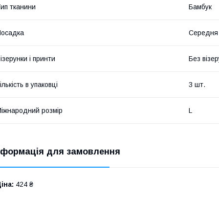
ип тканини
Бамбук
Посадка
Середня
ізерунки і принти
Без візер
ількість в упаковці
3 шт.
іжнародний розмір
L
нформація для замовлення
іна:
424 ₴