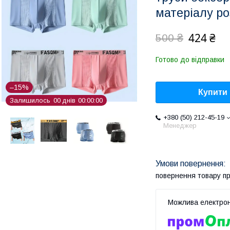
матеріалу ро
424 ₴
500 ₴
Готово до відправки
–15%
Купити
Залишилось
0
0
днів
0
0
0
0
0
0
+380 (50) 212-45-19
Менеджер
повернення товару п