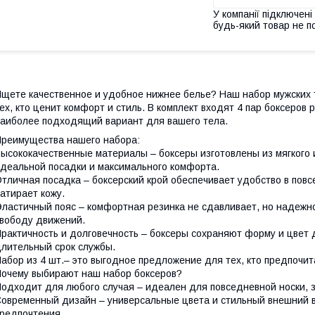
У компанії підключені
будь-який товар не п
щете качественное и удобное нижнее белье? Наш набор мужских 
ех, кто ценит комфорт и стиль. В комплект входят 4 пар боксеров 
аиболее подходящий вариант для вашего тела.
реимущества нашего набора:
ысококачественные материалы – боксеры изготовлены из мягкого
деальной посадки и максимального комфорта.
тличная посадка – боксерский крой обеспечивает удобство в повс
атирает кожу.
ластичный пояс – комфортная резинка не сдавливает, но надежно
вободу движений.
рактичность и долговечность – боксеры сохраняют форму и цвет 
лительный срок службы.
абор из 4 шт.– это выгодное предложение для тех, кто предпочит
очему выбирают наш набор боксеров?
одходит для любого случая – идеален для повседневной носки, з
овременный дизайн – универсальные цвета и стильный внешний 
редпочтения.