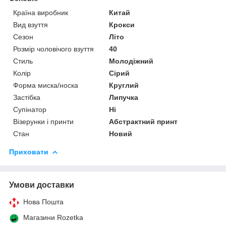
Країна виробник
Китай
Вид взуття
Крокси
Сезон
Літо
Розмір чоловічого взуття
40
Стиль
Молодіжний
Колір
Сірий
Форма миска/носка
Круглий
Застібка
Липучка
Супінатор
Ні
Візерунки і принти
Абстрактний принт
Стан
Новий
Приховати
Умови доставки
Нова Пошта
Магазини Rozetka