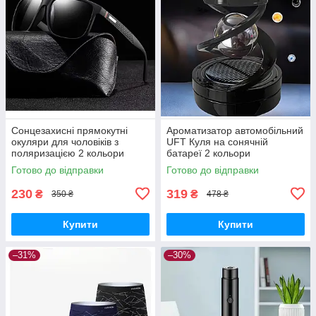
Сонцезахисні прямокутні
Ароматизатор автомобільний
окуляри для чоловіків з
UFT Куля на сонячній
поляризацією 2 кольори
батареї 2 кольори
Готово до відправки
Готово до відправки
230
319
₴
₴
350 ₴
478 ₴
Купити
Купити
–31%
–30%