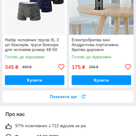
Набір чоловічих трусів ХL 3
Електробритва міні
шт боксерів, труси боксери
бездротова портативна
для чоловіків розмір 48-50
бритва дорожня
Готово до відправки
Готово до відправки
345
175
₴
₴
499 ₴
250 ₴
Купити
Купити
Показати ще
Про нас
97% позитивних з 722 відгуків за рік