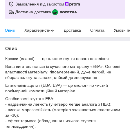
Замовлення під захистом
Доступна доставка
Опис
Характеристики
Доставка
Оплата
Умови п
Опис
Крокси (сланці) — це пляжне взуття нового покоління.
Вона виготовляється із сучасного матеріалу «ЕВА». Основні
властивості матеріалу: гіпоалергенний, дуже легкий, не
вбирає вологу та запахи, стійкий до зношування.
Етиленвінілацетат (ЕВА, EVA) — це екологічно чистий
полімерний композиційний матеріал.
Особливості взуття з ЕВА:
- надзвичайна легкість (учетверо легше аналога з ПВХ);
- висока морозостійкість (матеріал залишається еластичним
за -30);
- ефект термоса (обладнання низького ступеня
тепловіддання);