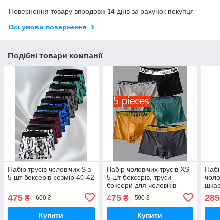
Повернення товару впродовж 14 днів за рахунок покупця
Всі умови повернення
Подібні товари компанії
Набір трусів чоловічих S з
Набір чоловічих трусів XS
Набі
5 шт боксерів розмір 40-42
5 шт боксерів, труси
чоло
боксери для чоловіків
шкар
розмір 40-42
37-4
475
475
285
₴
₴
600 ₴
590 ₴
Купити
Купити