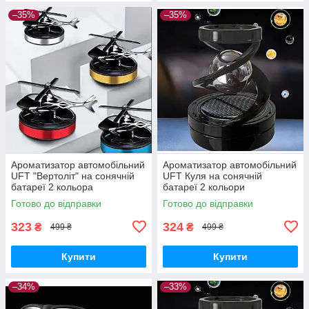
–35%
–35%
Ароматизатор автомобільний
Ароматизатор автомобільний
UFT "Вертоліт" на сонячній
UFT Куля на сонячній
батареї 2 кольора
батареї 2 кольори
Готово до відправки
Готово до відправки
323
324
₴
₴
499 ₴
499 ₴
Купити
Купити
–34%
–33%