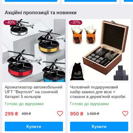
Акційні пропозиції та новинки
–40%
–37%
Ароматизатор автомобільний
Чоловічий подарунковий
UFT "Вертоліт" на сонячній
набір камені для віскі +
батареї 5 кольорів
стакани в дерев'яній коробкі
Готово до відправки
Готово до відправки
299
950
₴
₴
499 ₴
1 500 ₴
Купити
Купити