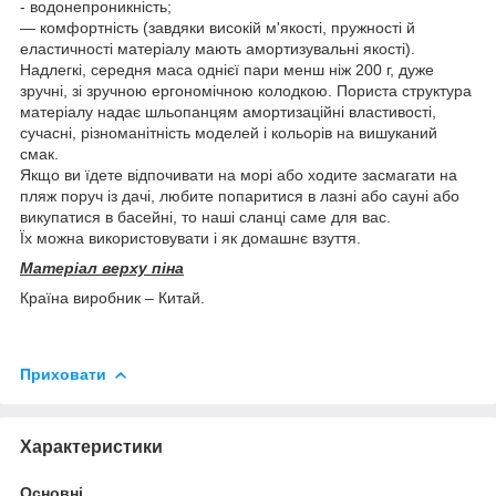
- водонепроникність;
— комфортність (завдяки високій м'якості, пружності й
еластичності матеріалу мають амортизувальні якості).
Надлегкі, середня маса однієї пари менш ніж 200 г, дуже
зручні, зі зручною ергономічною колодкою. Пориста структура
матеріалу надає шльопанцям амортизаційні властивості,
сучасні, різноманітність моделей і кольорів на вишуканий
смак.
Якщо ви їдете відпочивати на морі або ходите засмагати на
пляж поруч із дачі, любите попаритися в лазні або сауні або
викупатися в басейні, то наші сланці саме для вас.
Їх можна використовувати і як домашнє взуття.
Матеріал верху піна
Країна виробник – Китай.
Приховати
Характеристики
Основні