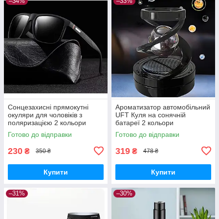
–34%
–33%
Сонцезахисні прямокутні
Ароматизатор автомобільний
окуляри для чоловіків з
UFT Куля на сонячній
поляризацією 2 кольори
батареї 2 кольори
Готово до відправки
Готово до відправки
230
319
₴
₴
350 ₴
478 ₴
Купити
Купити
–31%
–30%