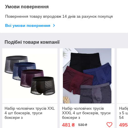
Умови повернення
Повернення товару впродовж 14 днів за рахунок покупця
Всі умови повернення
Подібні товари компанії
Набір чоловічих трусів ХХL
Набір чоловічих трусів
Набі
4 шт боксерів, труси
ХХХL 4 шт боксерів, труси
з 5 
боксери з
боксери з
54
повітропроникного
повітропроникного
481
495
₴
530 ₴
матеріалу розмір 50-52
матеріалу розмір 54-56