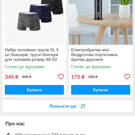
Набір чоловічих трусів ХL 3
Електробритва міні
шт боксерів, труси боксери
бездротова портативна
для чоловіків розмір 48-50
бритва дорожня
Готово до відправки
Готово до відправки
345
175
₴
₴
499 ₴
250 ₴
Купити
Купити
Показати ще
Про нас
97% позитивних з 722 відгуків за рік