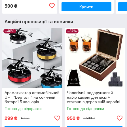
500
₴
Купити
Акційні пропозиції та новинки
–40%
–37%
Ароматизатор автомобільний
Чоловічий подарунковий
UFT "Вертоліт" на сонячній
набір камені для віскі +
батареї 5 кольорів
стакани в дерев'яній коробкі
Готово до відправки
Готово до відправки
299
950
₴
₴
499 ₴
1 500 ₴