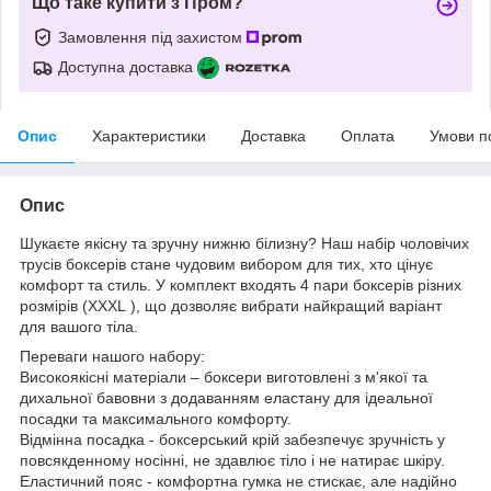
Що таке купити з Пром?
Замовлення під захистом
Доступна доставка
Опис
Характеристики
Доставка
Оплата
Умови п
Опис
Шукаєте якісну та зручну нижню білизну? Наш набір чоловічих
трусів боксерів стане чудовим вибором для тих, хто цінує
комфорт та стиль. У комплект входять 4 пари боксерів різних
розмірів (ХХXL ), що дозволяє вибрати найкращий варіант
для вашого тіла.
Переваги нашого набору:
Високоякісні матеріали – боксери виготовлені з м'якої та
дихальної бавовни з додаванням еластану для ідеальної
посадки та максимального комфорту.
Відмінна посадка - боксерський крій забезпечує зручність у
повсякденному носінні, не здавлює тіло і не натирає шкіру.
Еластичний пояс - комфортна гумка не стискає, але надійно